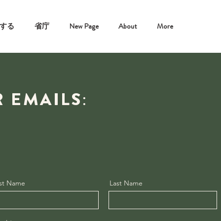
する
省庁
New Page
About
More
R EMAILS:
rst Name
Last Name