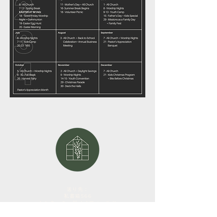
送り先：
私書箱566
ケンタッキー州メイフィールド
42066
実在住所：