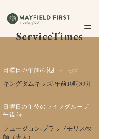
ServiceTimes
日曜日の午前の礼拝-10：30AM
キングダムキッズ-午前10時30分
日曜日の午後のライフグループ-
午後5時
フュージョン-ブラッドモリス牧
師（大人）