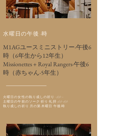
水曜日の午後-6時
M1AGユースミニストリー-午後6
時（6年生から12年生）
Missionettes + Royal Rangers-午後6
時（赤ちゃん-5年生）
火曜日の女性の執り成しの祈り-11AM-12
土曜日の午前のソーク-祈り+礼拝-6AM-8AM
執り成しの祈り-月の第1木曜日-午後6時